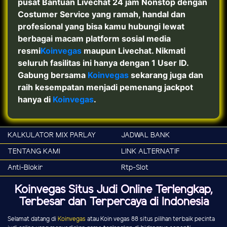
pusat Bantuan Livechat 24 jam Nonstop dengan
Costumer Service yang ramah, handal dan
profesional yang bisa kamu hubungi lewat
berbagai macam platform sosial media
resmi
Koinvegas
maupun Livechat. Nikmati
seluruh fasilitas ini hanya dengan 1 User ID.
Gabung bersama
Koinvegas
sekarang juga dan
raih kesempatan menjadi pemenang jackpot
hanya di
Koinvegas
.
KALKULATOR MIX PARLAY
JADWAL BANK
TENTANG KAMI
LINK ALTERNATIF
Anti-Blokir
Rtp-Slot
Koinvegas Situs Judi Online Terlengkap,
Terbesar dan Terpercaya di Indonesia
Selamat datang di
Koinvegas
atau Koin vegas 88 situs pilihan terbaik pecinta